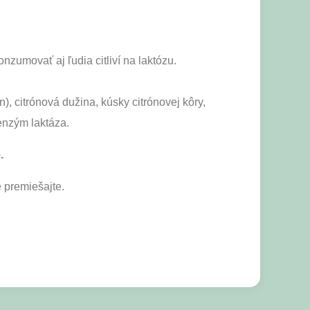
zumovať aj ľudia citliví na laktózu.
, citrónová dužina, kúsky citrónovej kôry,
enzým laktáza.
e.
 premiešajte.