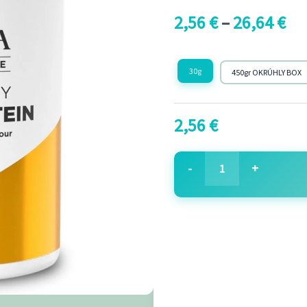
PREMIUM
2,56
€
–
26,64
€
WHITE
FRUIT
30g
450gr OKRÚHLY BOX
ITALIAN
POWDER
30g,450g
2,56
€
Chocolate-
Coconut
-
+