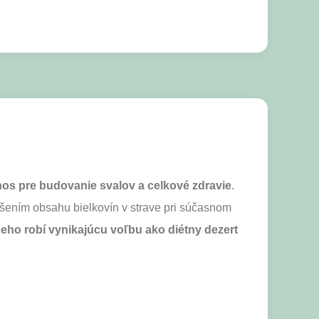
ínos pre budovanie svalov a celkové zdravie
.
ýšením obsahu bielkovín v strave pri súčasnom
neho robí vynikajúcu voľbu ako diétny dezert