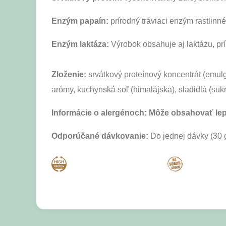
Enzým papaín:
prírodný tráviaci enzým rastlinné
Enzým laktáza:
Výrobok obsahuje aj laktázu, prí
Zloženie:
srvátkový proteínový koncentrát (emul
arómy, kuchynská soľ (himalájska), sladidlá (su
Informácie o alergénoch: Môže obsahovať lepok
Odporúčané dávkovanie:
Do jednej dávky (30 g