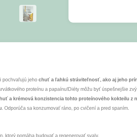
pochvaľujú jeho
chuť a ľahkú stráviteľnosť, ako aj jeho pr
 srvátkového proteínu a papaínu!Diéty môžu byť úspešnejšie zv
huť a krémová konzistencia tohto proteínového kokteilu z 
u
. Odporúča sa konzumovať ráno, po cvičení a pred spaním.
ín, ktorý pomáha budovať a regenerovať svaly.