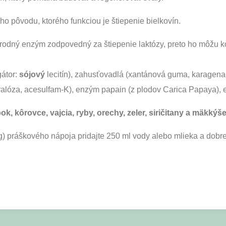
ho pôvodu, ktorého funkciou je štiepenie bielkovín.
rodný enzým zodpovedný za štiepenie laktózy, preto ho môžu kon
gátor:
sójový
lecitín), zahusťovadlá (xantánová guma, karagenan)
kralóza, acesulfam-K), enzým papain (z plodov Carica Papaya), 
, kôrovce, vajcia, ryby, orechy, zeler, siričitany a mäkkýš
) práškového nápoja pridajte 250 ml vody alebo mlieka a dobre