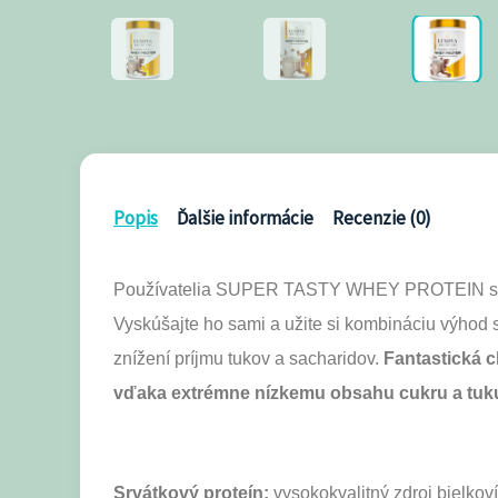
Popis
Ďalšie informácie
Recenzie (0)
Používatelia SUPER TASTY WHEY PROTEIN si 
Vyskúšajte ho sami a užite si kombináciu výhod
znížení príjmu tukov a sacharidov.
Fantastická c
vďaka extrémne nízkemu obsahu cukru a tuk
Srvátkový proteín:
vysokokvalitný zdroj bielkov