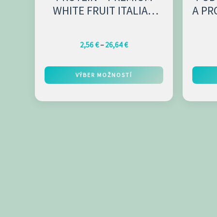
stránke
stránk
WHITE FRUIT ITALIAN
A PR
produktu.
produk
POWDER 30g,450g
Va
Vanilla-Verry berry
2,56
€
–
26,64
€
VÝBER MOŽNOSTÍ