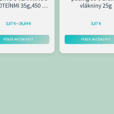
e
stránke
OTEÍNMI 35g,450 g –
vlákniny 25g
tu.
produktu.
nília-Sour Cherry
3,07
€
–
26,64
€
3,07
€
VÝBER MOŽNOSTÍ
VÝBER MOŽNOSTÍ