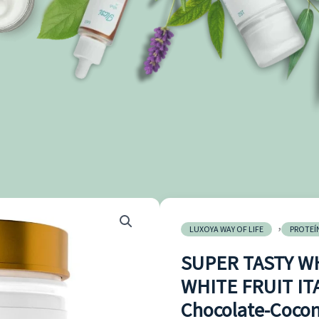
Pri
množstvo
,
ra
SUPER
LUXOYA WAY OF LIFE
PROTEÍ
2,5
TASTY
SUPER TASTY W
th
WHEY
WHITE FRUIT IT
26
PROTEIN
Chocolate-Coco
–