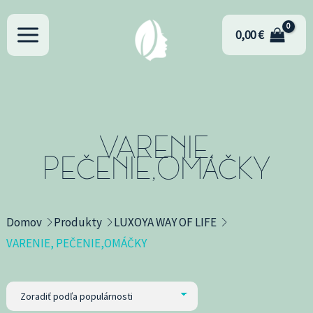
Preskočiť
na
0,00
€
obsah
VARENIE,
PEČENIE,OMÁČKY
Domov
Produkty
LUXOYA WAY OF LIFE
VARENIE, PEČENIE,OMÁČKY