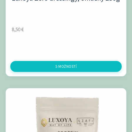
8,50
€
5 MOŽNOSTÍ