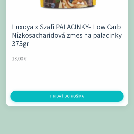
Luxoya x Szafi PALACINKY– Low Carb
Nízkosacharidová zmes na palacinky
375gr
13,00
€
PRIDAŤ DO KOŠÍKA