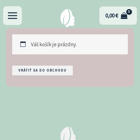
Preskočiť
na
0,00
€
obsah
Váš košík je prázdny.
VRÁTIŤ SA DO OBCHODU