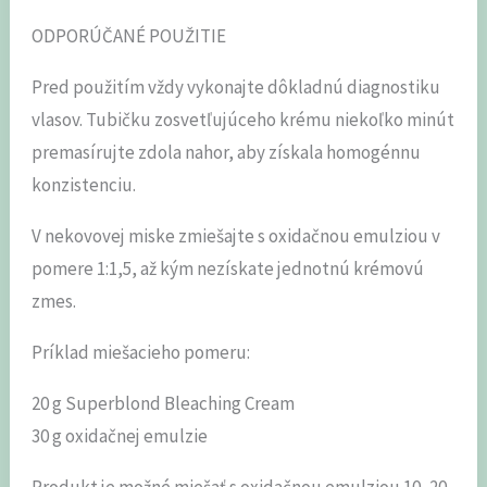
ODPORÚČANÉ POUŽITIE
Pred použitím vždy vykonajte dôkladnú diagnostiku
vlasov. Tubičku zosvetľujúceho krému niekoľko minút
premasírujte zdola nahor, aby získala homogénnu
konzistenciu.
V nekovovej miske zmiešajte s oxidačnou emulziou v
pomere 1:1,5, až kým nezískate jednotnú krémovú
zmes.
Príklad miešacieho pomeru:
20 g Superblond Bleaching Cream
30 g oxidačnej emulzie
Produkt je možné miešať s oxidačnou emulziou 10, 20,