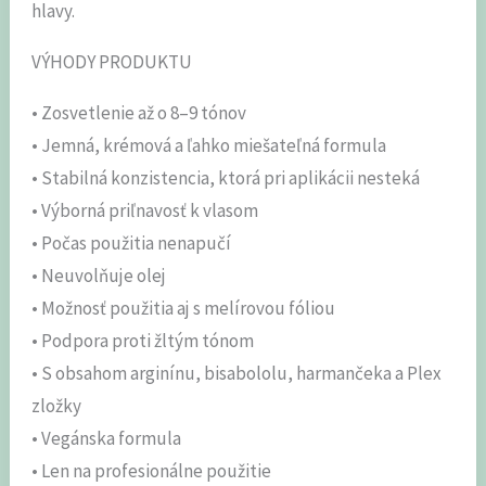
hlavy.
VÝHODY PRODUKTU
• Zosvetlenie až o 8–9 tónov
• Jemná, krémová a ľahko miešateľná formula
• Stabilná konzistencia, ktorá pri aplikácii nesteká
• Výborná priľnavosť k vlasom
• Počas použitia nenapučí
• Neuvolňuje olej
• Možnosť použitia aj s melírovou fóliou
• Podpora proti žltým tónom
• S obsahom arginínu, bisabololu, harmančeka a Plex
zložky
• Vegánska formula
• Len na profesionálne použitie