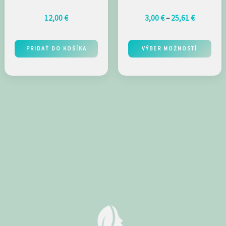
KONDICIONÉR
prášok 450g
12,00
€
3,00
€
–
25,61
€
NA BLOND
,30g
VLASY 200ML
PRIDAŤ DO KOŠÍKA
VÝBER MOŽNOSTÍ