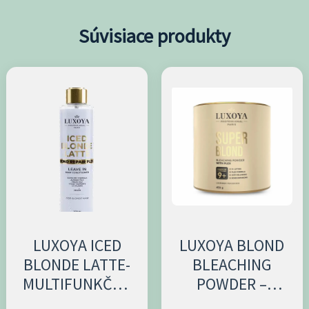
Súvisiace produkty
Price
Tento
range:
produkt
3,00 €
through
má
25,61 €
viacero
variantov.
Možnosti
si
môžete
vybrať
LUXOYA ICED
LUXOYA BLOND
BLONDE LATTE-
BLEACHING
na
MULTIFUNKČNÝ
POWDER –
stránke
BEZOPLACHOVÝ
Melírovací
produktu.