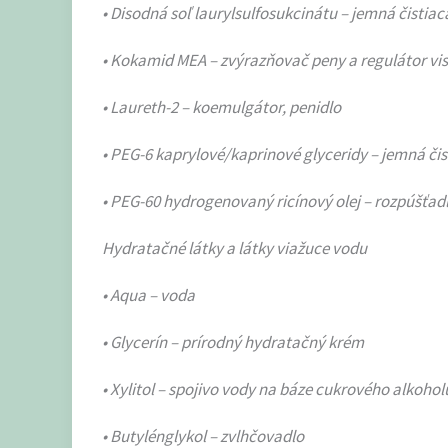
• Disodná soľ laurylsulfosukcinátu – jemná čistia
• Kokamid MEA – zvýrazňovač peny a regulátor vis
• Laureth-2 – koemulgátor, penidlo
• PEG-6 kaprylové/kaprinové glyceridy – jemná či
• PEG-60 hydrogenovaný ricínový olej – rozpúšťad
Hydratačné látky a látky viažuce vodu
• Aqua – voda
• Glycerín – prírodný hydratačný krém
• Xylitol – spojivo vody na báze cukrového alkohol
• Butylénglykol – zvlhčovadlo