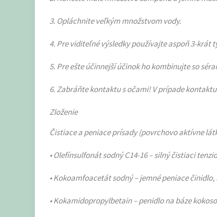
3. Opláchnite veľkým množstvom vody.
4. Pre viditeľné výsledky používajte aspoň 3-krát 
5. Pre ešte účinnejší účinok ho kombinujte so s
6. Zabráňte kontaktu s očami! V prípade kontakt
Zloženie
Čistiace a peniace prísady (povrchovo aktívne lát
• Olefínsulfonát sodný C14-16 – silný čistiaci tenzi
• Kokoamfoacetát sodný – jemné peniace činidlo, 
• Kokamidopropylbetain – penidlo na báze kokoso