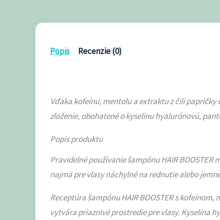
Popis
Recenzie (0)
Vďaka kofeínu, mentolu a extraktu z čili papričky 
zloženie, obohatené o kyselinu hyalurónovú, pante
Popis produktu
Pravidelné používanie šampónu HAIR BOOSTER má o
najmä pre vlasy náchylné na rednutie alebo jemn
Receptúra ​​šampónu HAIR BOOSTER s kofeínom, men
vytvára priaznivé prostredie pre vlasy. Kyselina h