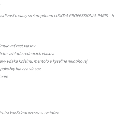
.
tarostlivosť o vlasy so šampónom LUXOYA PROFESSIONAL PARIS – 
mulovať rast vlasov
ebám vzhľadu rednúcich vlasov.
vy vďaka kofeínu, mentolu a kyseline nikotínovej
pokožky hlavy a vlasov.
ženie
ujte končekmi prstov 2-3 minúty.