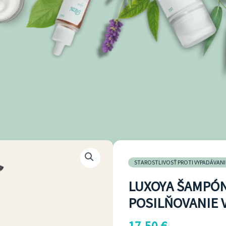
množstvo
LUXOYA
STAROSTLIVOSŤ PROTI VYPADÁVAN
ŠAMPÓN
LUXOYA ŠAMPÓN
HAIR
POSILŇOVANIE V
BOOSTER
NA