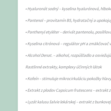
• Hyaluronát sodný – kyselina hyalurónová, hlbok
• Pantenol – provitamín B5, hydratačný a upokoju
• Panthenyl etyléter – derivát pantenolu, posilňov
• Kyselina citrónová – regulátor pH a zmäkčovač 
• Alcohol Denat. – alkohol, rozpúšťadlo a osviežujú
Rastlinné extrakty, komplexy účinných látok
• Kofeín – stimuluje mikrocirkuláciu pokožky hlav
• Extrakt z plodov Capsicum frutescens – extrakt z 
• Lyzát kalusu šalvie lekárskej – extrakt z bunkovej 