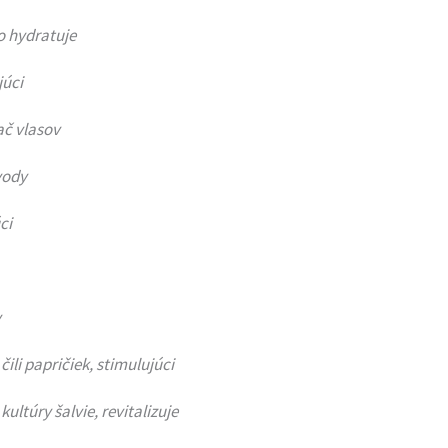
o hydratuje
júci
ač vlasov
vody
ci
y
čili papričiek, stimulujúci
kultúry šalvie, revitalizuje