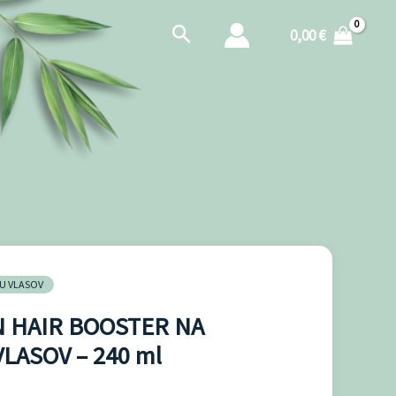
Hľadať
0,00
€
IU VLASOV
 HAIR BOOSTER NA
LASOV – 240 ml