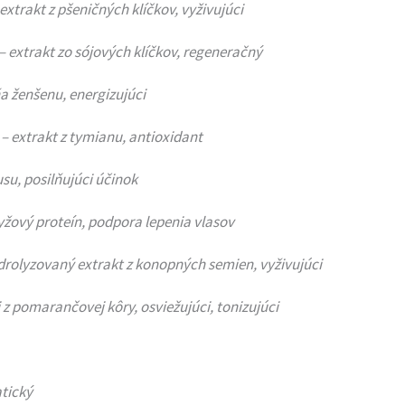
 extrakt z pšeničných klíčkov, vyživujúci
 – extrakt zo sójových klíčkov, regeneračný
ňa ženšenu, energizujúci
 – extrakt z tymianu, antioxidant
su, posilňujúci účinok
yžový proteín, podpora lepenia vlasov
drolyzovaný extrakt z konopných semien, vyživujúci
 z pomarančovej kôry, osviežujúci, tonizujúci
atický