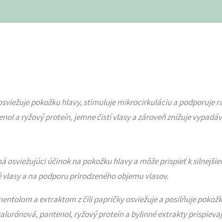
osviežuje pokožku hlavy, stimuluje mikrocirkuláciu a podporuje ra
nol a ryžový proteín, jemne čistí vlasy a zároveň znižuje vypadá
sviežujúci účinok na pokožku hlavy a môže prispieť k silnejšie
é vlasy a na podporu prirodzeného objemu vlasov.
tolom a extraktom z čili papričky osviežuje a posilňuje pokožk
yalurónová, pantenol, ryžový proteín a bylinné extrakty prispiev