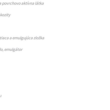
ca povrchovo aktívna látka
kozity
stiaca a emulgujúca zložka
lo, emulgátor
u