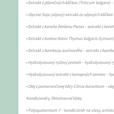
• Extrakt z pšeničných klíčkov (Triticum Vulgare) –
• Glycine Soja (sójový) extrakt zo sójových klíčkov
• Extrakt z koreňa ženšenu Panax – extrakt z kore
• Extrakt z kvetov/listov Thymus Vulgaris (tymian)
• Extrakt z bambusu aurínového – extrakt z bambu
• Hydrolyzovaný ryžový proteín – hydrolyzovaný r
• Hydrolyzovaný extrakt z konopných semien – hy
• Olej z pomarančovej kôry Citrus Aurantium – olej
Kondicionéry, filmotvorné látky
• Polyquaternium-7 – kondicionér na vlasy, antist