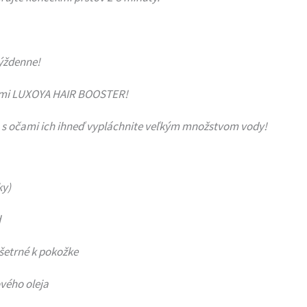
týždenne!
érami LUXOYA HAIR BOOSTER!
u s očami ich ihneď vypláchnite veľkým množstvom vody!
ky)
d
šetrné k pokožke
vého oleja