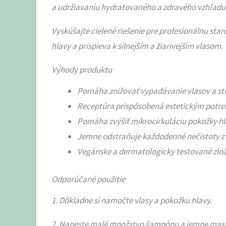
a udržiavaniu hydratovaného a zdravého vzhľadu
Vyskúšajte cielené riešenie pre profesionálnu s
hlavy a prispieva k silnejším a žiarivejším vlasom.
Výhody produktu
Pomáha znižovať vypadávanie vlasov a sti
Receptúra ​​prispôsobená estetickým potr
Pomáha zvýšiť mikrocirkuláciu pokožky hla
Jemne odstraňuje každodenné nečistoty z 
Vegánske a dermatologicky testované zlo
Odporúčané použitie
1. Dôkladne si namočte vlasy a pokožku hlavy.
2. Naneste malé množstvo šampónu a jemne masír