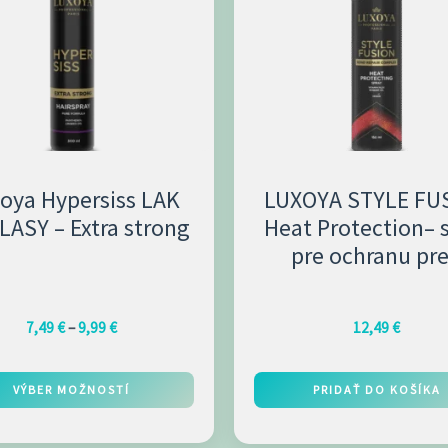
9,99 €
ov.
ti
e
oya Hypersiss LAK
LUXOYA STYLE FU
LASY – Extra strong
Heat Protection– 
e
pre ochranu pr
tu.
tepelnou úpravou 
7,49
€
–
9,99
€
12,49
€
VÝBER MOŽNOSTÍ
PRIDAŤ DO KOŠÍKA