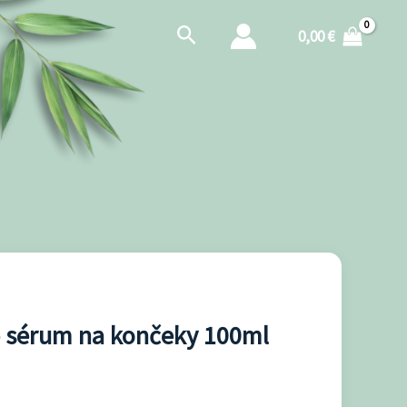
Hľadať
0,00
€
 sérum na končeky 100ml