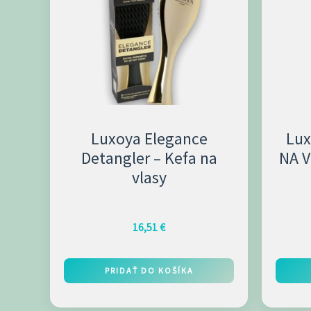
viacero
variant
Možnos
si
môžet
vybrať
Luxoya Elegance
Lux
na
Detangler – Kefa na
NA V
stránk
vlasy
produk
16,51
€
PRIDAŤ DO KOŠÍKA