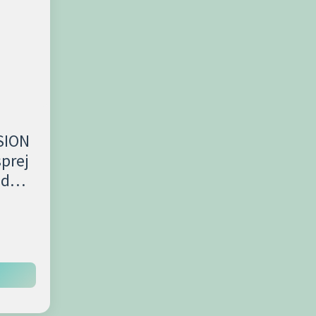
SION
sprej
ed
150ml