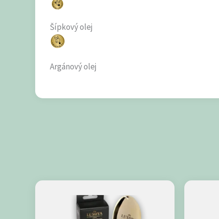
Šípkový olej
Argánový olej
Tento
produ
má