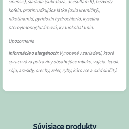
sinensis), sladidlá (sukralóza, acesulfám K), bezvodý
kofeín, protihrudkujúca látka (oxid kremičitý),
nikotínamid, pyridoxín hydrochlorid, kyselina
pteroylmonoglutámová, kyanokobalamín.
Upozornenia
Informácie o alergénoch:
Vyrobené v zariadení, ktoré
spracováva potraviny obsahujúce mlieko, vajcia, lepok,
sóju, arašidy, orechy, zeler, ryby, kôrovce a oxid siričitý.
Súvisiace produkty