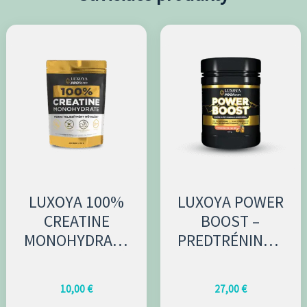
LUXOYA 100%
LUXOYA POWER
CREATINE
BOOST –
MONOHYDRATE
PREDTRÉNINGO
BEZ PRÍCHUTÍ
VÝ NÁPOJ V
150G
PRÁŠKU –
10,00
€
27,00
€
BROSKYŇOVÝ