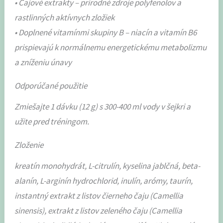
• Čajové extrakty – prírodné zdroje polyfenolov a
rastlinných aktívnych zložiek
• Doplnené vitamínmi skupiny B – niacín a vitamín B6
prispievajú k normálnemu energetickému metabolizmu
a zníženiu únavy
Odporúčané použitie
Zmiešajte 1 dávku (12 g) s 300-400 ml vody v šejkri a
užite pred tréningom.
Zloženie
kreatín monohydrát, L-citrulín, kyselina jablčná, beta-
alanín, L-arginín hydrochlorid, inulín, arómy, taurín,
instantný extrakt z listov čierneho čaju (Camellia
sinensis), extrakt z listov zeleného čaju (Camellia