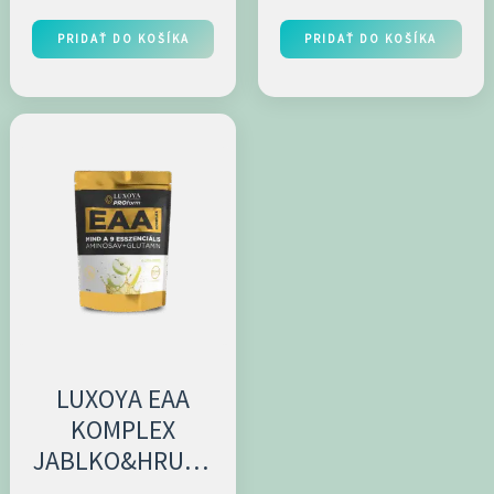
ĽADOVÝ ČAJ-
PRIDAŤ DO KOŠÍKA
PRIDAŤ DO KOŠÍKA
300G
LUXOYA EAA
KOMPLEX
JABLKO&HRUŠK
A 150G