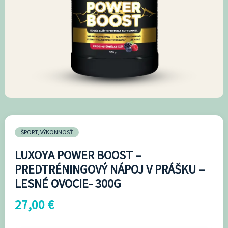
PREDTRÉNINGOVÝ
NÁPOJ
V
PRÁŠKU
-
LESNÉ
OVOCIE-
300G
ŠPORT, VÝKONNOSŤ
LUXOYA POWER BOOST –
PREDTRÉNINGOVÝ NÁPOJ V PRÁŠKU –
LESNÉ OVOCIE- 300G
27,00
€