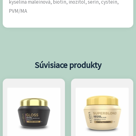
kyselina maleínová, biotín, inozitol, serín, cysteín,
PVM/MA
Súvisiace produkty