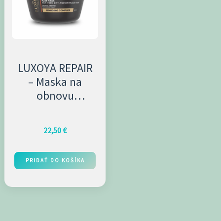
LUXOYA REPAIR
– Maska na
obnovu
štruktúry 500ml
22,50
€
PRIDAŤ DO KOŠÍKA