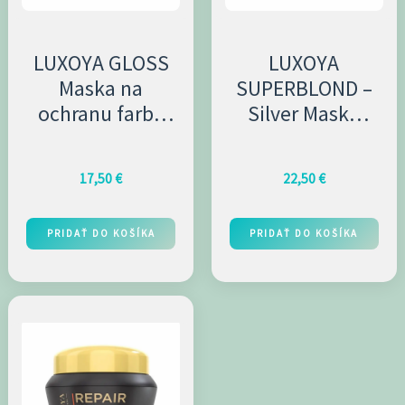
LUXOYA GLOSS
LUXOYA
Maska na
SUPERBLOND –
ochranu farby
Silver Maska
250ml
500ml
17,50
€
22,50
€
PRIDAŤ DO KOŠÍKA
PRIDAŤ DO KOŠÍKA