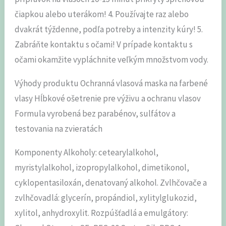
čiapkou alebo uterákom! 4. Používajte raz alebo
dvakrát týždenne, podľa potreby a intenzity kúry! 5.
Zabráňte kontaktu s očami! V prípade kontaktu s
očami okamžite vypláchnite veľkým množstvom vody.
Výhody produktu Ochranná vlasová maska ​​na farbené
vlasy Hĺbkové ošetrenie pre výživu a ochranu vlasov
Formula vyrobená bez parabénov, sulfátov a
testovania na zvieratách
Komponenty Alkoholy: cetearylalkohol,
myristylalkohol, izopropylalkohol, dimetikonol,
cyklopentasiloxán, denatovaný alkohol. Zvlhčovače a
zvlhčovadlá: glycerín, propándiol, xylitylglukozid,
xylitol, anhydroxylit. Rozpúšťadlá a emulgátory: