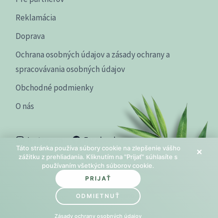
Reklamácia
Doprava
Ochrana osobných údajov a zásady ochrany a
spracovávania osobných údajov
Obchodné podmienky
O nás
Instagram
Facebook
Táto stránka používa súbory cookie na zlepšenie vášho
×
zážitku z prehliadania. Kliknutím na "Prijať" súhlasíte s
používaním všetkých súborov cookie.
PRIJAŤ
© 2026 beautyshoprio.sk
ODMIETNUŤ
Zásady ochrany osobných údajov