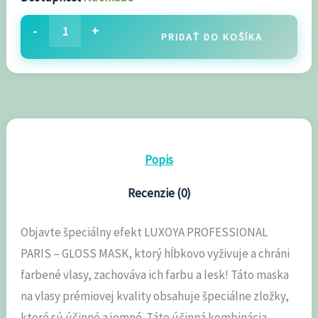
-
+
PRIDAŤ DO KOŠÍKA
Popis
Recenzie (0)
Objavte špeciálny efekt LUXOYA PROFESSIONAL
PARIS – GLOSS MASK, ktorý hĺbkovo vyživuje a chráni
farbené vlasy, zachováva ich farbu a lesk! Táto maska ​​
na vlasy prémiovej kvality obsahuje špeciálne zložky,
ktoré sú účinné a jemné. Táto účinná kombinácia