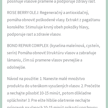
posilňuje vlasové pramene a podporuje zdravý rast.
ROSE BERRY OLEJ: Regeneračný a antioxidačný,
pomáha obnoviť poškodené vlasy. Extrakt z pagaštanu
konského: Stimuluje krvný obeh pokožky hlavy,
podporuje rast a zdravie vlasov.
BOND REPAIR COMPLEX: (kyselina maleínová, cysteín,
serín) Pomáha obnoviť štruktúru vlasov a zabraňuje
lámaniu, čím sú pramene vlasov pevnejšie a
odolnejšie.
Návod na použitie: 1. Naneste malé množstvo
produktu do uterákom vysušených vlasov. 2. Prečešte
a nechajte pôsobiť 10-15 minút, potom dôkladne
opláchnite! 3. Pre ešte hlbšie ošetrenie nechajte
prípravok na vlasoch 10-15 minút prikrytý sprchovou