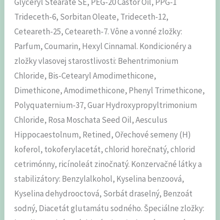
Glyceryl Stearate SE, PEG-20 Castor Oil, PPG-1
Trideceth-6, Sorbitan Oleate, Trideceth-12,
Ceteareth-25, Ceteareth-7. Vône a vonné zložky:
Parfum, Coumarin, Hexyl Cinnamal. Kondicionéry a
zložky vlasovej starostlivosti: Behentrimonium
Chloride, Bis-Cetearyl Amodimethicone,
Dimethicone, Amodimethicone, Phenyl Trimethicone,
Polyquaternium-37, Guar Hydroxypropyltrimonium
Chloride, Rosa Moschata Seed Oil, Aesculus
Hippocaestolnum, Retined, Ořechové semeny (H)
koferol, tokoferylacetát, chlorid horečnatý, chlorid
cetrimónny, ricínoleát zinočnatý. Konzervačné látky a
stabilizátory: Benzylalkohol, Kyselina benzoová,
Kyselina dehydrooctová, Sorbát draselný, Benzoát
sodný, Diacetát glutamátu sodného. Špeciálne zložky: