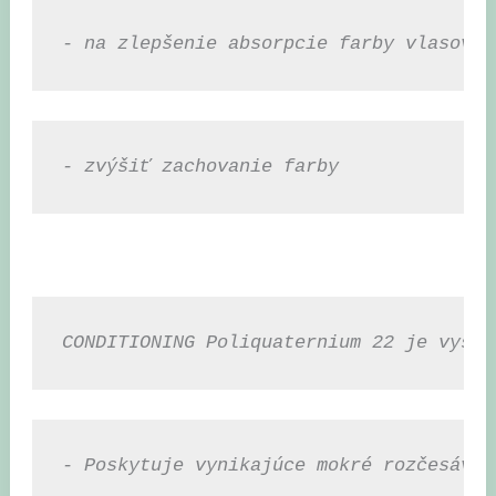
- na zlepšenie absorpcie farby vlasov p
- zvýšiť zachovanie farby
CONDITIONING Poliquaternium 22 je vysok
- Poskytuje vynikajúce mokré rozčesávan