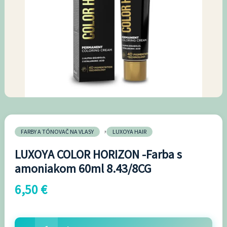
Farba
s
amoniakom
60ml
8.43/8CG
,
FARBY A TÓNOVAČ NA VLASY
LUXOYA HAIR
LUXOYA COLOR HORIZON -Farba s
amoniakom 60ml 8.43/8CG
6,50
€