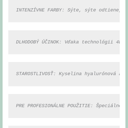
INTENZÍVNE FARBY: Sýte, sýte odtiene, k
DLHODOBÝ ÚČINOK: Vďaka technológii 4D p
STAROSTLIVOSŤ: Kyselina hyalurónová a a
PRE PROFESIONÁLNE POUŽITIE: Špeciálne v