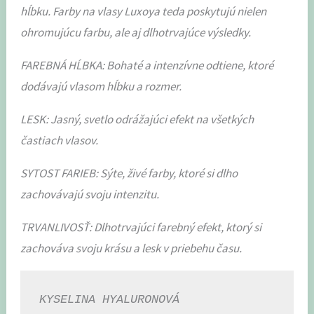
hĺbku. Farby na vlasy Luxoya teda poskytujú nielen
ohromujúcu farbu, ale aj dlhotrvajúce výsledky.
FAREBNÁ HĹBKA: Bohaté a intenzívne odtiene, ktoré
dodávajú vlasom hĺbku a rozmer.
LESK: Jasný, svetlo odrážajúci efekt na všetkých
častiach vlasov.
SYTOST FARIEB: Sýte, živé farby, ktoré si dlho
zachovávajú svoju intenzitu.
TRVANLIVOSŤ: Dlhotrvajúci farebný efekt, ktorý si
zachováva svoju krásu a lesk v priebehu času.
KYSELINA HYALURONOVÁ