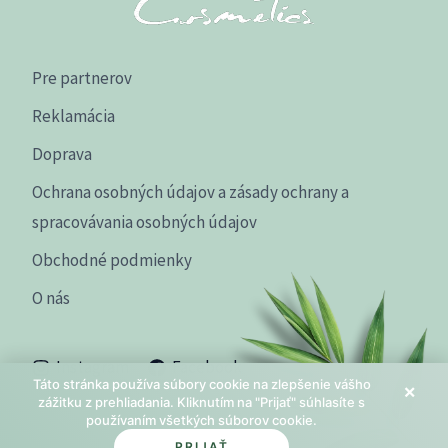
Pre partnerov
Reklamácia
Doprava
Ochrana osobných údajov a zásady ochrany a
spracovávania osobných údajov
Obchodné podmienky
O nás
Instagram
Facebook
Táto stránka používa súbory cookie na zlepšenie vášho
×
zážitku z prehliadania. Kliknutím na "Prijať" súhlasíte s
používaním všetkých súborov cookie.
PRIJAŤ