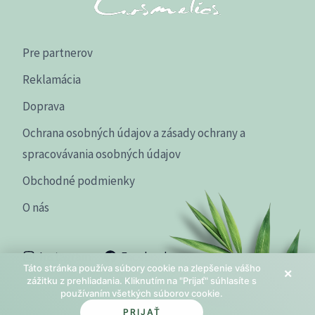
Pre partnerov
Reklamácia
Doprava
Ochrana osobných údajov a zásady ochrany a
spracovávania osobných údajov
Obchodné podmienky
O nás
Instagram
Facebook
Táto stránka používa súbory cookie na zlepšenie vášho
×
zážitku z prehliadania. Kliknutím na "Prijať" súhlasíte s
používaním všetkých súborov cookie.
PRIJAŤ