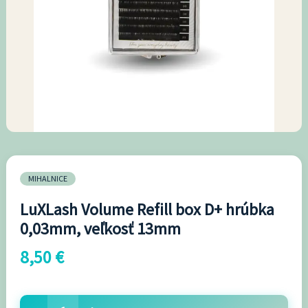
D+
hrúbka
0,03mm,
veľkosť
13mm
MIHALNICE
LuXLash Volume Refill box D+ hrúbka
0,03mm, veľkosť 13mm
8,50
€