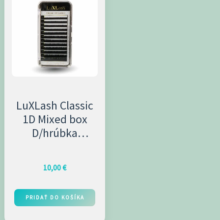
LuXLash Classic
1D Mixed box
D/hrúbka
0,12mm
10,00
€
PRIDAŤ DO KOŠÍKA