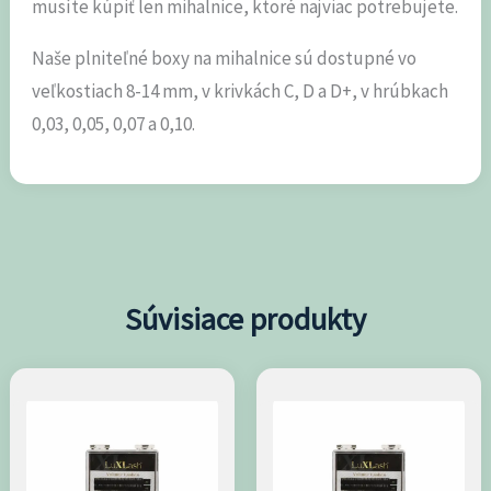
musíte kúpiť len mihalnice, ktoré najviac potrebujete.
Naše plniteľné boxy na mihalnice sú dostupné vo
veľkostiach 8-14 mm, v krivkách C, D a D+, v hrúbkach
0,03, 0,05, 0,07 a 0,10.
Súvisiace produkty