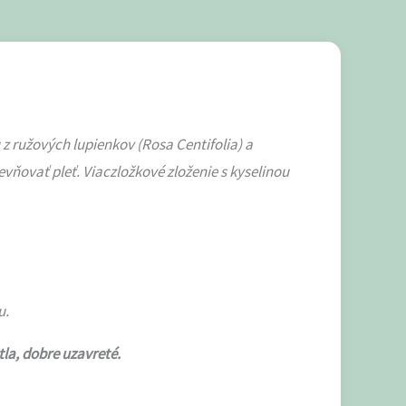
z ružových lupienkov (Rosa Centifolia) a
ňovať pleť. Viaczložkové zloženie s kyselinou
u.
la, dobre uzavreté.