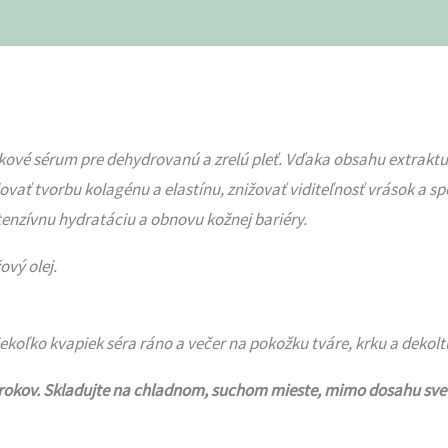
ové sérum pre dehydrovanú a zrelú pleť. Vďaka obsahu extraktu 
ť tvorbu kolagénu a elastínu, znižovať viditeľnosť vrások a spev
enzívnu hydratáciu a obnovu kožnej bariéry.
ový olej.
ekoľko kvapiek séra ráno a večer na pokožku tváre, krku a dekolt
3 rokov. Skladujte na chladnom, suchom mieste, mimo dosahu svet