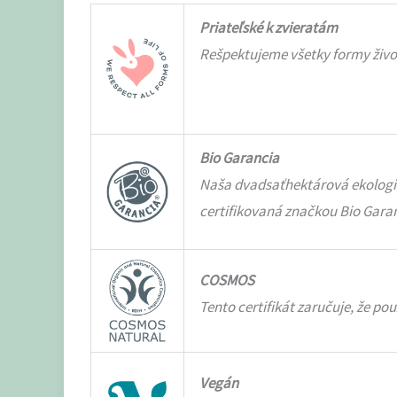
Priateľské k zvieratám
Rešpektujeme všetky formy život
Bio Garancia
Naša dvadsaťhektárová ekologic
certifikovaná značkou Bio Gara
COSMOS
Tento certifikát zaručuje, že po
Vegán