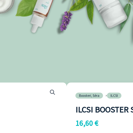
množstvo
,
ILCSI
Boosteri, Séra
ILCSI
BOOSTER
ILCSI BOOSTER
SÉRUM
16,60
€
RUŽA
30ML