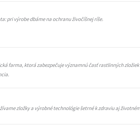
a: pri výrobe dbáme na ochranu živočíšnej ríše.
ká farma, ktorá zabezpečuje významnú časť rastlinných zložiek 
ncia.
užívame zložky a výrobné technológie šetrné k zdraviu aj životné