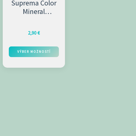
Suprema Color
na
Mineral
stránke
Shadows farba
produktu.
na vlasy 60ml
2,90
€
VÝBER MOŽNOSTÍ