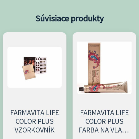
Súvisiace produkty
Tento
produkt
má
viacero
variantov.
Možnosti
si
môžete
vybrať
FARMAVITA LIFE
FARMAVITA LIFE
COLOR PLUS
COLOR PLUS
na
VZORKOVNÍK
FARBA NA VLASY
stránke
100ML
produktu.