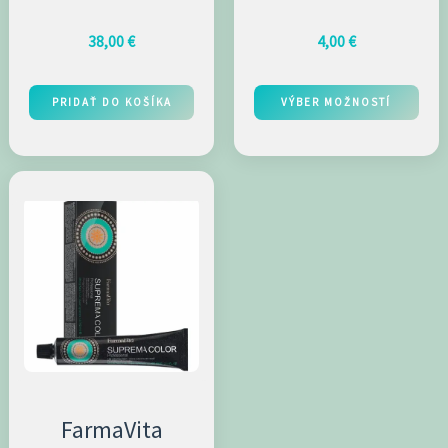
38,00
€
4,00
€
PRIDAŤ DO KOŠÍKA
VÝBER MOŽNOSTÍ
Tento
produkt
má
viacero
variantov.
Možnosti
si
môžete
vybrať
FarmaVita