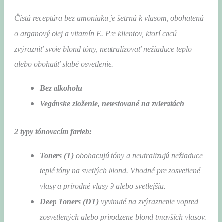
Čistá receptúra ​​bez amoniaku je šetrná k vlasom, obohatená
o arganový olej a vitamín E. Pre klientov, ktorí chcú
zvýrazniť svoje blond tóny, neutralizovať nežiaduce teplo
alebo obohatiť slabé osvetlenie.
Bez alkoholu
Vegánske zloženie, netestované na zvieratách
2 typy tónovacím farieb:
Toners (T)
obohacujú tóny a neutralizujú nežiaduce
teplé tóny na svetlých blond. Vhodné pre zosvetlené
vlasy a prírodné vlasy
9 alebo svetlejšiu
.
Deep Toners (DT)
vyvinuté na zvýraznenie vopred
zosvetlených alebo prirodzene blond tmavších vlasov.