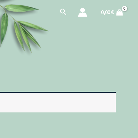
Hľadať
0,00
€