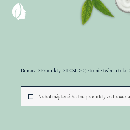
Preskočiť
na
obsah
Domov
Produkty
ILCSI
Ošetrenie tváre a tela
Neboli nájdené žiadne produkty zodpoveda