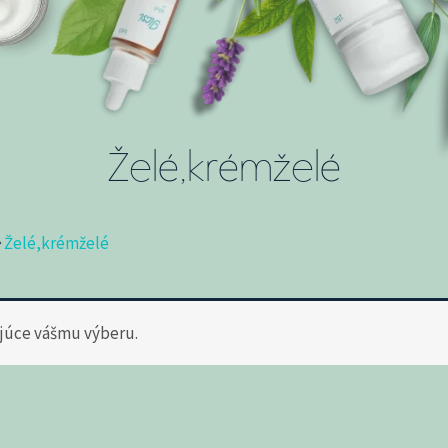
Želé,krémželé
Želé,krémželé
júce vášmu výberu.