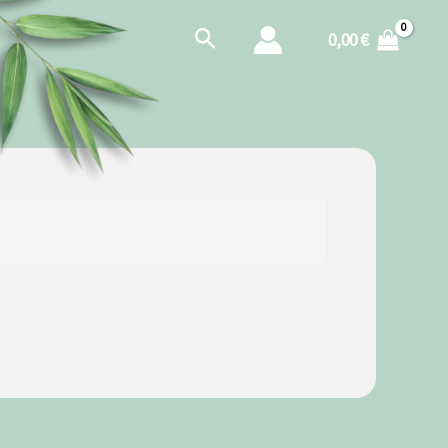
Hľadať
0,00
€