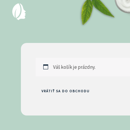
Preskočiť
na
obsah
Váš košík je prázdny.
VRÁTIŤ SA DO OBCHODU