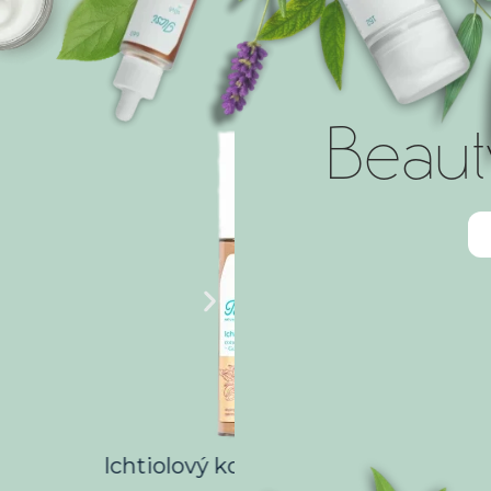
Beaut
GOLD 12ml
Nápojový prášok s