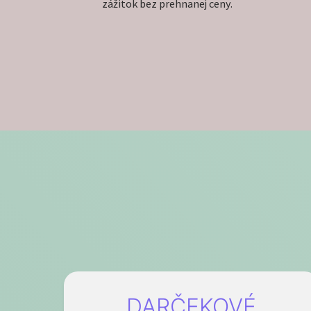
zážitok bez prehnanej ceny.
DARČEKOVÉ