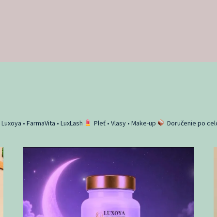
 • Luxoya • FarmaVita • LuxLash
Pleť • Vlasy • Make-up
Doručenie po ce