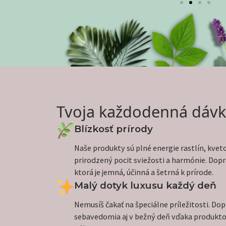
Tvoja každodenná dávk
Blízkosť prírody
Naše produkty sú plné energie rastlín, kveto
prirodzený pocit sviežosti a harmónie. Dopraj
ktorá je jemná, účinná a šetrná k prírode.
Malý dotyk luxusu každý deň
Nemusíš čakať na špeciálne príležitosti. Dopr
sebavedomia aj v bežný deň vďaka produkto