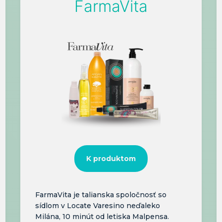
FarmaVita
K produktom
FarmaVita je talianska spoločnosť so
sídlom v Locate Varesino neďaleko
Milána, 10 minút od letiska Malpensa.