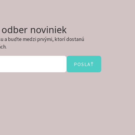
a odber noviniek
su a buďte medzi prvými, ktorí dostanú
ách.
POSLAŤ