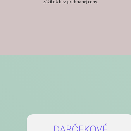
zážitok bez prehnanej ceny.
DARČEKOVÉ