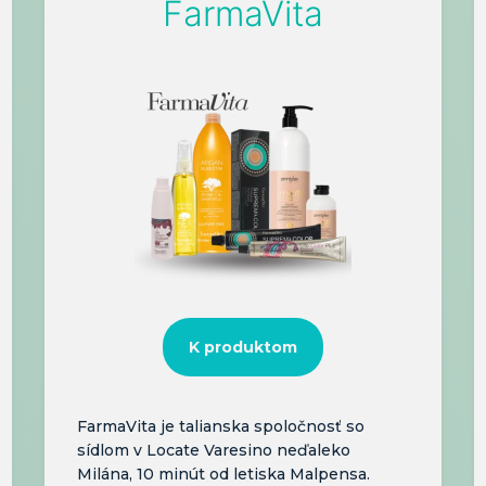
FarmaVita
K produktom
FarmaVita je talianska spoločnosť so
sídlom v Locate Varesino neďaleko
Milána, 10 minút od letiska Malpensa.