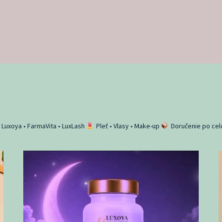
 • Luxoya • FarmaVita • LuxLash
Pleť • Vlasy • Make-up
Doručenie po ce