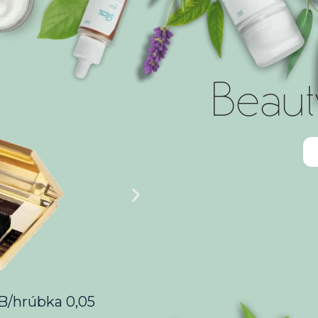
Beaut
GOLD 12ml
Nápojový prášok s