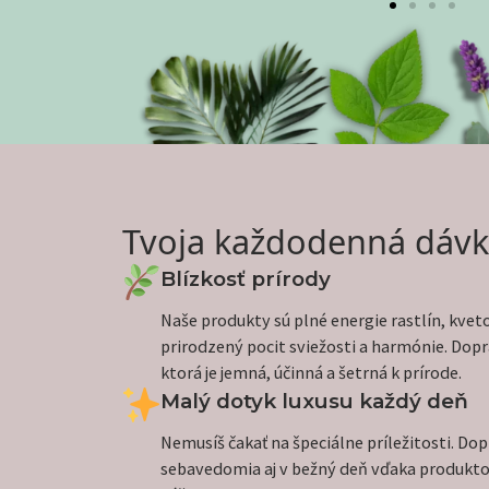
Tvoja každodenná dávk
Blízkosť prírody
Naše produkty sú plné energie rastlín, kveto
prirodzený pocit sviežosti a harmónie. Dopraj
ktorá je jemná, účinná a šetrná k prírode.
Malý dotyk luxusu každý deň
Nemusíš čakať na špeciálne príležitosti. Dopr
sebavedomia aj v bežný deň vďaka produkto