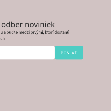
a odber noviniek
su a buďte medzi prvými, ktorí dostanú
ách.
POSLAŤ